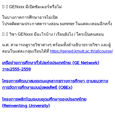
GENxxx มีเปิดซัมเมอร์หรือไม่
ในบางภาคการศึกษาอาจไม่เปิด
โปรดติดตามประกาศตารางสอน summer ในแต่ละเทอมอีกครั้ง
วิชา GENxxx มีอะไรบ้าง / เรียนยังไง / ใครเป็นคนสอน
น.ศ. สามารถดูรายวิชาต่างๆ พร้อมทั้งคำอธิบายรายวิชา และผู้
สอนในแต่ละกลุ่มเรียนได้ที่
https://gened.kmutt.ac.th/allcourse/
เครือข่ายการศึกษาทั่วไปแห่งประเทศไทย (GE Network)​
วาระ2555-2559
โครงการพัฒนาสมรรถนะบุคลากรทางการศึกษา ตามแนวทาง
การจัดการศึกษาแบบมุ่งผลลัพธ์ (OBEx)
โครงการพลิกโฉมระบบอุดมศึกษาของประเทศไทย
(Reinventing University)