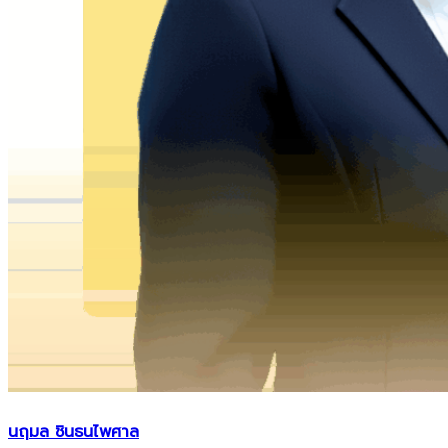
นฤมล ชินธนไพศาล