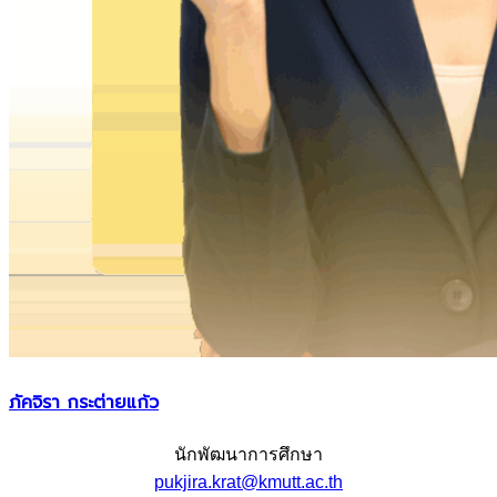
ภัคจิรา กระต่ายแก้ว
นักพัฒนาการศึกษา
pukjira.krat@kmutt.ac.th