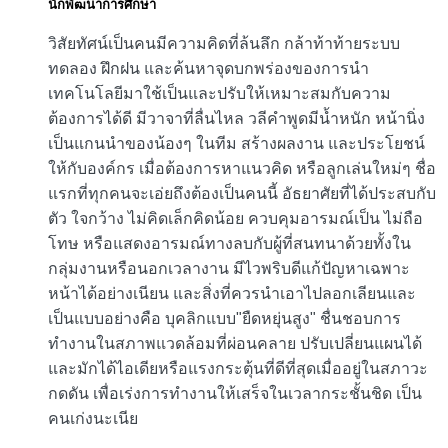
นักพัฒนาการศึกษา
วิสัยทัศน์เป็นคนมีความคิดที่ล้นลึก กล้าท้าท้ายระบบ
ทดลอง ฝึกฝน และค้นหาจุดบกพร่องของการนำ
เทคโนโลยีมาใช้เป็นและปรับให้เหมาะสมกับความ
ต้องการได้ดี มีวาจาที่ลื่นไหล วลีคำพูดมีน้ำหนัก หน้านิ่ง
เป็นแกนนำของน้องๆ ในทีม สร้างผลงาน และประโยชน์
ให้กับองค์กร เมื่อต้องการหาแนวคิด หรือลูกเล่นใหม่ๆ ชื่อ
แรกที่ทุกคนจะเอ่ยถึงต้องเป็นคนนี้ อัธยาศัยที่ได้ประสบกับ
ตัว ใจกว้าง ไม่คิดเล็กคิดน้อย ควบคุมอารมณ์เป็น ไม่ถือ
โทษ หรือแสดงอารมณ์ทางลบกับผู้ที่สนทนาด้วยทั้งใน
กลุ่มงานหรือนอกเวลางาน มีไวพริบดีแก้ปัญหาเฉพาะ
หน้าได้อย่างเนียน และสิ่งที่ควรนำเอาไปลอกเลียนและ
เป็นแบบอย่างคือ บุคลิกแบบ"ยืดหยุ่นสูง" ชื่นชอบการ
ทำงานในสภาพแวดล้อมที่ผ่อนคลาย ปรับเปลี่ยนแผนได้
และมักได้ไอเดียหรือแรงกระตุ้นที่ดีที่สุดเมื่ออยู่ในสภาวะ
กดดัน เพื่อเร่งการทำงานให้เสร็จในเวลากระชั้นชิด เป็น
คนเก่งนะเนีย