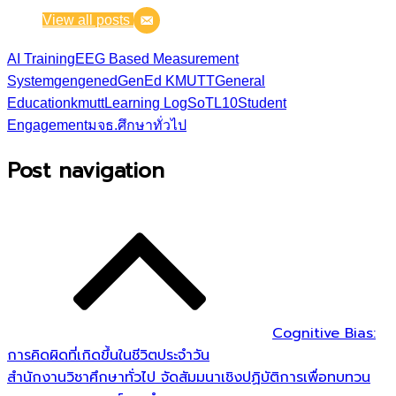
View all posts
AI Training
EEG Based Measurement
System
gen
gened
GenEd KMUTT
General
Education
kmutt
Learning Log
SoTL10
Student
Engagement
มจธ.
ศึกษาทั่วไป
Post navigation
Cognitive Bias:
การคิดผิดที่เกิดขึ้นในชีวิตประจำวัน
สำนักงานวิชาศึกษาทั่วไป จัดสัมมนาเชิงปฏิบัติการเพื่อทบทวน