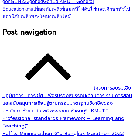
gen
GEN223
gened
GenEd KMUTT
General
Education
kmutt
ซ้อมดับเพลิง
ซ้อมหนีไฟ
ดับไฟ
มจธ.
ศึกษาทั่วไป
สถานีดับเพลิงพระโขนง
เพลิงไหม้
Post navigation
โครงการอบรมเชิง
ปฏิบัติการ “การเขียนเพื่อรับรองสมรรถนะด้านการเรียนการสอน
และสนับสนุนการเรียนรู้ตามกรอบมาตรฐานวิชาชีพของ
มหาวิทยาลัยเทคโนโลยีพระจอมเกล้าธนบุรี (KMUTT
Professional standards Framework – Learning and
Teaching)”
Half & Minimarathon งาน Bangkok Marathon 2022