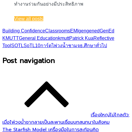
ทำงานร่วมกันอย่างมีประสิทธิภาพ
View all posts
Building Confidence
Classrooms
EMI
gen
gened
GenEd
KMUTT
General Education
kmutt
Patrick Kua
Reflective
Tool
SOTL
SoTL10
การ์ดไพ่วงน้ำชา
มจธ.
ศึกษาทั่วไป
Post navigation
เรื่องใหญ่ไม่ไกลตัว:
เมื่อไพ่วงน้ำชากลายเป็นสะพานเชื่อมบทสนทนาในสังคม
The Starfish Model เครื่องมือในการสะท้อนคิด