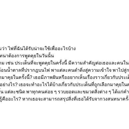
มว่า ไพ่ที่ฉันได้รับน่าจะใช้เพื่ออะไรบ้าง
ทนาต้องการพูดคุยในวันนั้น
าม เช่น ประเด็นที่จะพูดคุยในครั้งนี้ มีความสำคัญต่อเธอและคนใ
้อนน้ำตาลที่ปรากฎบนไพ่ พาแต่ละคนดำดิ่งสู่ความเข้าใจ พาไปสู่กา
มาคุยในครั้งนี้? เธอมีภาพฝันหรืออยากเห็นเรื่องราวเกี่ยวกับประเด็น
ย่างไร? เธอจะทำอะไรได้บ้างเกี่ยวกับประเด็นที่ถูกเลือกมาคุยในครั
แต่ละชนิด พาทุกคนค่อย ๆ รวบยอดและขมวดสิ่งต่าง ๆ ได้แก่คำถามว่า
รียนรู้คืออะไร? หากเธอจะสามารถสรุปสิ่งที่เธอได้รับจากวงสนทนาครั้