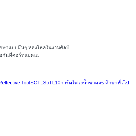
ารศึกษาแบบมึนๆ หลงใหลในงานศิลป์
เจอกันที่คอร์ทแบดนะ
Reflective Tool
SOTL
SoTL10
การ์ดไพ่วงน้ำชา
มจธ.
ศึกษาทั่วไป