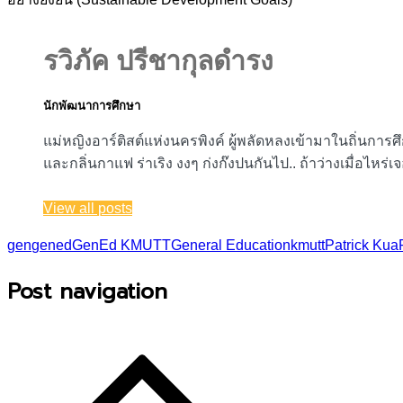
รวิภัค ปรีชากุลดำรง
นักพัฒนาการศึกษา
แม่หญิงอาร์ติสต์แห่งนครพิงค์ ผู้พลัดหลงเข้ามาในถิ่นก
และกลิ่นกาแฟ ร่าเริง งงๆ ก่งก๊งปนกันไป.. ถ้าว่างเมื่อไหร่
View all posts
gen
gened
GenEd KMUTT
General Education
kmutt
Patrick Kua
Post navigation