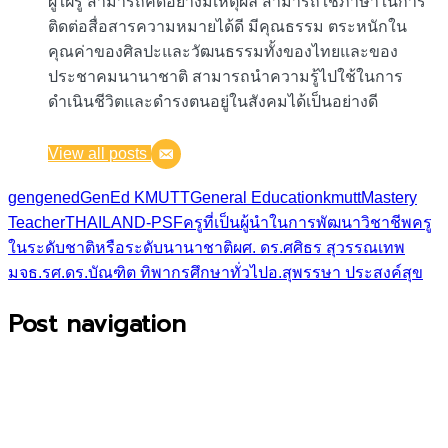
ผู้ใฝ่รู้ สามารถคิดอย่างมีเหตุผล สามารถใช้ภาษาในการ
ติดต่อสื่อสารความหมายได้ดี มีคุณธรรม ตระหนักใน
คุณค่าของศิลปะและวัฒนธรรมทั้งของไทยและของ
ประชาคมนานาชาติ สามารถนำความรู้ไปใช้ในการ
ดำเนินชีวิตและดำรงตนอยู่ในสังคมได้เป็นอย่างดี
View all posts
gen
gened
GenEd KMUTT
General Education
kmutt
Mastery
Teacher
THAILAND-PSF
ครูที่เป็นผู้นำในการพัฒนาวิชาชีพครู
ในระดับชาติหรือระดับนานาชาติ
ผศ. ดร.ศศิธร สุวรรณเทพ
มจธ.
รศ.ดร.บัณฑิต ทิพากร
ศึกษาทั่วไป
อ.สุพรรษา ประสงค์สุข
Post navigation