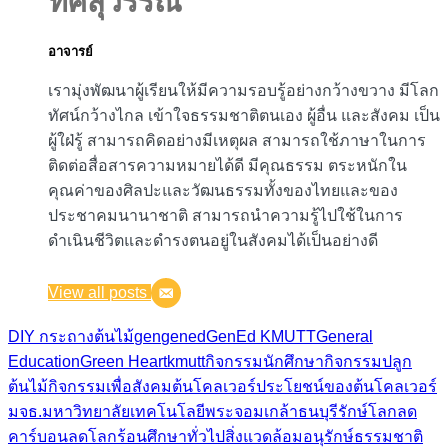
ทัศสุวรรณ
อาจารย์
เรามุ่งพัฒนาผู้เรียนให้มีความรอบรู้อย่างกว้างขวาง มีโลก
ทัศน์กว้างไกล เข้าใจธรรมชาติตนเอง ผู้อื่น และสังคม เป็น
ผู้ใฝ่รู้ สามารถคิดอย่างมีเหตุผล สามารถใช้ภาษาในการ
ติดต่อสื่อสารความหมายได้ดี มีคุณธรรม ตระหนักใน
คุณค่าของศิลปะและวัฒนธรรมทั้งของไทยและของ
ประชาคมนานาชาติ สามารถนำความรู้ไปใช้ในการ
ดำเนินชีวิตและดำรงตนอยู่ในสังคมได้เป็นอย่างดี
View all posts
DIY กระถางต้นไม้
gen
gened
GenEd KMUTT
General
Education
Green Heart
kmutt
กิจกรรมนักศึกษา
กิจกรรมปลูก
ต้นไม้
กิจกรรมเพื่อสังคม
ต้นโคลเวอร์
ประโยชน์ของต้นโคลเวอร์
มจธ.
มหาวิทยาลัยเทคโนโลยีพระจอมเกล้าธนบุรี
รักษ์โลก
ลด
คาร์บอน
ลดโลกร้อน
ศึกษาทั่วไป
สิ่งแวดล้อม
อนุรักษ์ธรรมชาติ