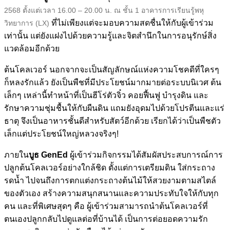
2568 ตั้งแต่เวลา 16.00 – 20.00 น. ณ ชั้น 1 อาคารการเรียนรู้พหุ
ที่ไม่เพียงแต่จะมอบความสดชื่นให้กับผู้เข้าร่วม
วิทยาการ (LX)
เท่านั้น แต่ยังแฝงไปด้วยความรู้และจิตสำนึกในการอนุรักษ์สิ่ง
แวดล้อมอีกด้วย
ต้นโคลเวอร์ นอกจากจะเป็นสัญลักษณ์แห่งความโชคดีที่ใครๆ
ก็หลงรักแล้ว ยังเป็นพืชที่มีประโยชน์มากมายต่อระบบนิเวศ ต้น
เล็กๆ เหล่านี้ทำหน้าที่เป็นฮีโร่ตัวจิ๋ว คอยฟื้นฟู บำรุงดิน และ
รักษาความชุ่มชื้นให้กับผืนดิน แถมยังอุดมไปด้วยโปรตีนและแร่
ธาตุ จึงเป็นอาหารชั้นดีสำหรับสัตว์อีกด้วย เรียกได้ว่าเป็นพืชตัว
เล็กแต่ประโยชน์ใหญ่หลวงจริงๆ!
ภายใน
บูธ GenEd
ผู้เข้าร่วมกิจกรรมได้สัมผัสประสบการณ์การ
ปลูกต้นโคลเวอร์อย่างใกล้ชิด ตั้งแต่การเตรียมดิน ใส่กระถาง
รดน้ำ ไปจนถึงการตกแต่งกระถางต้นไม้ให้สวยงามตามสไตล์
ของตัวเอง สร้างความสนุกสนานและความประทับใจให้กับทุก
คน และที่พิเศษสุดๆ คือ ผู้เข้าร่วมสามารถนำต้นโคลเวอร์ที่
ตนเองปลูกกลับไปดูแลต่อที่บ้านได้ เป็นการต่อยอดความรัก