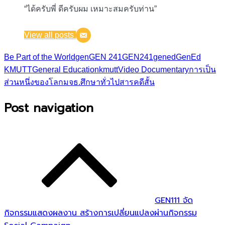
“ได้ครับพี่ ดีครับผม เหมาะสมครับท่าน”
View all posts
Be Part of the World
gen
GEN 241
GEN241
gened
GenEd
KMUTT
General Education
kmutt
Video Documentary
การเป็น
ส่วนหนึ่งของโลก
มจธ.
ศึกษาทั่วไป
สารคดีสั้น
Post navigation
GEN111 จัด
กิจกรรมแสดงผลงาน สร้างการเปลี่ยนแปลงผ่านกิจกรรม