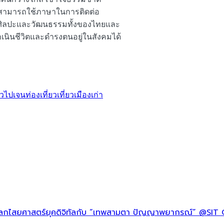
ุผล สามารถใช้ภาษาในการติดต่อ
งศิลปะและวัฒนธรรมทั้งของไทยและ
ินชีวิตและดำรงตนอยู่ในสังคมได้
่วไป
เจนท่องเที่ยว
เที่ยวเมืองเก่า
กไสยศาสตร์ยุคดิจิทัลกับ “เทพสามตา ปัญญาพยากรณ์” @SI